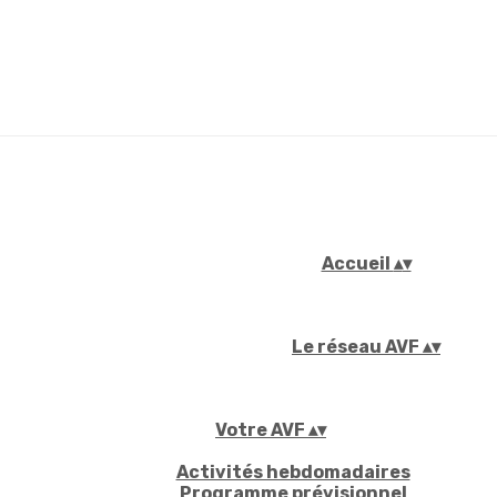
Accueil
▴
▾
Le réseau AVF
▴
▾
Votre AVF
▴
▾
Activités hebdomadaires
Programme prévisionnel