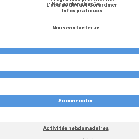
Nos partenaires
▴
▾
L'équipe de l'avf Gérardmer
Infos pratiques
Nous contacter
▴
▾
Se connecter
Activités hebdomadaires